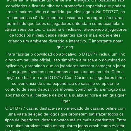
aumentar a lealdade do cliente e a retenção. Os jogadores são
convidados a ficar de olho nas promoções especiais que podem
trazer maiores bônus à medida que eles jogam. Na DTD777, as
recompensas são facilmente acessadas e as regras são claras,
permitindo que todos os jogadores entendam como acumular e
utilizar seus pontos. O sistema é inclusivo, atendendo a jogadores
de todos os níveis, desde iniciantes até os mais experientes,
criando um ambiente divertido e interativo. É importante notar
que, enq.
Para facilitar o download do aplicativo, o DTD777 incluiu um link
direto em seu site oficial. Isso simplifica a busca e o download do
aplicativo, garantindo que os jogadores possam começar a jogar
seus jogos favoritos com apenas alguns toques na tela. Com a
opção de baixar o app DTD777.Com Casino, os jogadores têm a
conveniência de uma experiência de cassino completa no
conforto de seus dispositivos móveis, combinando a emoção das
apostas com a liberdade de jogar a qualquer hora e em qualquer
lugar.
O DTD777 сasino destaca-se no mercado de cassino online com
uma vasta seleção de jogos que prometem satisfazer todos os
tipos de jogadores, desde novatos até os mais experientes. Entre
os muitos atrativos estão os populares jogos crash como Aviator,