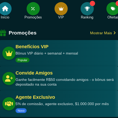
Início
Promoções
VIP
Ranking
Oferta
Promoções
Mostrar Mais
Benefícios VIP
Bônus VIP diário + semanal + mensal
Popular
Convide Amigos
Ganhe facilmente R$50 convidando amigos - o bônus será
depositado na sua conta
Agente Exclusivo
5% de comissão, agente exclusivo, $1.000.000 por mês
Novo